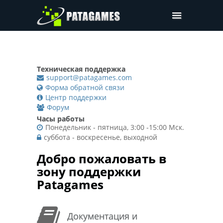
Pdfium.Net SDK
Поддержка
Техническая поддержка
Компания
support@patagames.com
Форма обратной связи
Цены
Центр поддержки
Форум
Скачать
Часы работы
Понедельник - пятница, 3:00 -15:00 Мск.
суббота - воскресенье, выходной
Добро пожаловать в
зону поддержки
Patagames
Документация и