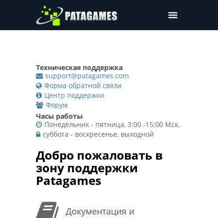
Pdfium.Net SDK
Поддержка
Техническая поддержка
Компания
support@patagames.com
Форма обратной связи
Цены
Центр поддержки
Форум
Скачать
Часы работы
Понедельник - пятница, 3:00 -15:00 Мск.
суббота - воскресенье, выходной
Добро пожаловать в
зону поддержки
Patagames
Документация и