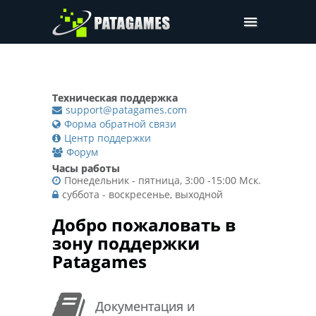
Pdfium.Net SDK
Поддержка
Техническая поддержка
Компания
support@patagames.com
Форма обратной связи
Цены
Центр поддержки
Форум
Скачать
Часы работы
Понедельник - пятница, 3:00 -15:00 Мск.
суббота - воскресенье, выходной
Добро пожаловать в
зону поддержки
Patagames
Документация и