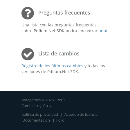
Preguntas frecuentes
Una lista con las preguntas frecuentes
sobre Pdfium.Net SDK podrá encontrar
aquí.
Lista de cambios
Registro de los últimos cambios
y todas las
versiones de Pdfium.Net SDK.
patagames © 2026 - Perú
Cambiar región
política de privacidad
|
Acuerdo de licencia
|
Documentación
|
Foro