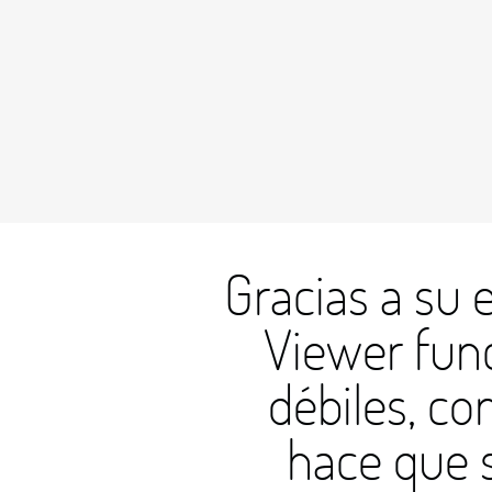
Gracias a su
Viewer func
débiles, co
hace que s