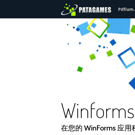
Pdfium.
Winforms
在您的 WinForms 应