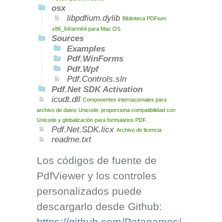
osx
libpdfium.dylib
Biblioteca PDFium
x86_64/arm64 para Mac OS
Sources
Examples
Pdf.WinForms
Pdf.Wpf
Pdf.Controls.sln
Pdf.Net SDK Activation
icudt.dll
Componentes internacionales para
archivo de datos Unicode: proporciona compatibilidad con
Unicode y globalización para formularios PDF.
Pdf.Net.SDK.licx
Archivo de licencia
readme.txt
Los códigos de fuente de
PdfViewer y los controles
personalizados puede
descargarlo desde Github:
https://github.com/Patagames/