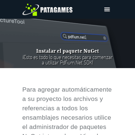
Pdfium.Net SDK
Ayuda
Compañía
Instalar el paquete NuGet
Compras
¡Esto es todo lo que necesitas para comenzar
a utilizar Pdfium.Net SDK!
Descargar
Para agregar automáticamente
a su proyecto los archivos y
referencias a todos los
ensamblajes necesarios utilice
el administrador de paquetes