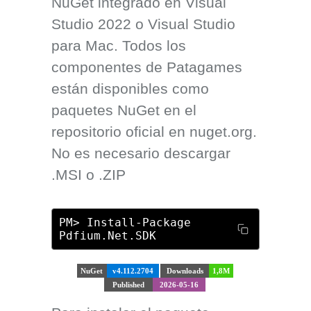
NuGet integrado en Visual
Studio 2022 o Visual Studio
para Mac. Todos los
componentes de Patagames
están disponibles como
paquetes NuGet en el
repositorio oficial en nuget.org.
No es necesario descargar
.MSI o .ZIP
PM> Install-Package
Pdfium.Net.SDK
NuGet
v4.112.2704
Downloads
1,8M
Published
2026-05-16