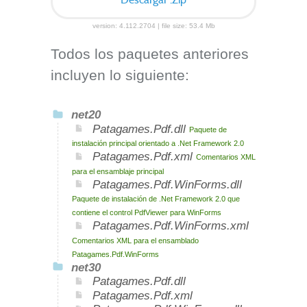
Descargar .Zip
version: 4.112.2704 | file size: 53.4 Mb
Todos los paquetes anteriores
incluyen lo siguiente:
net20
Patagames.Pdf.dll
Paquete de
instalación principal orientado a .Net Framework 2.0
Patagames.Pdf.xml
Comentarios XML
para el ensamblaje principal
Patagames.Pdf.WinForms.dll
Paquete de instalación de .Net Framework 2.0 que
contiene el control PdfViewer para WinForms
Patagames.Pdf.WinForms.xml
Comentarios XML para el ensamblado
Patagames.Pdf.WinForms
net30
Patagames.Pdf.dll
Patagames.Pdf.xml