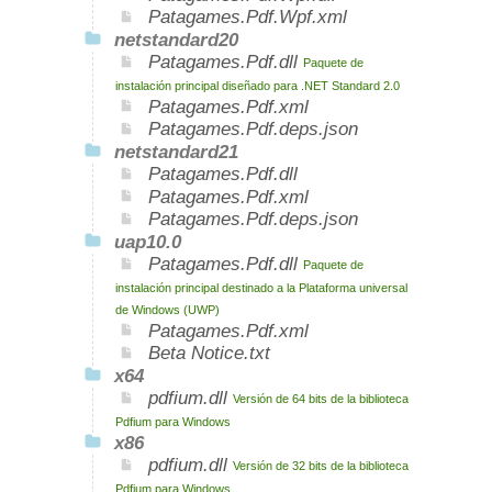
Patagames.Pdf.Wpf.xml
netstandard20
Patagames.Pdf.dll
Paquete de
instalación principal diseñado para .NET Standard 2.0
Patagames.Pdf.xml
Patagames.Pdf.deps.json
netstandard21
Patagames.Pdf.dll
Patagames.Pdf.xml
Patagames.Pdf.deps.json
uap10.0
Patagames.Pdf.dll
Paquete de
instalación principal destinado a la Plataforma universal
de Windows (UWP)
Patagames.Pdf.xml
Beta Notice.txt
x64
pdfium.dll
Versión de 64 bits de la biblioteca
Pdfium para Windows
x86
pdfium.dll
Versión de 32 bits de la biblioteca
Pdfium para Windows