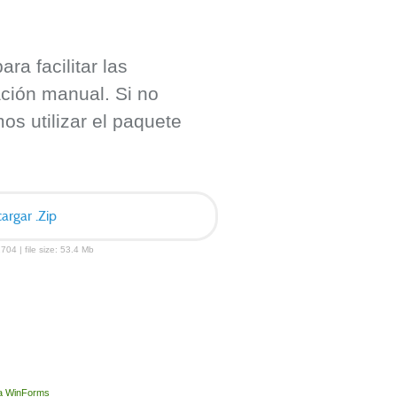
ra facilitar las
ación manual. Si no
s utilizar el paquete
argar .Zip
704 | file size: 53.4 Mb
ara WinForms