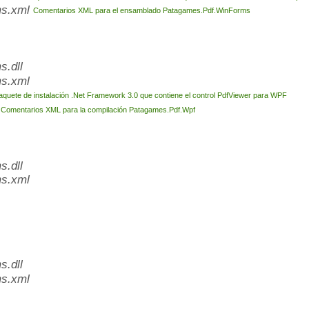
ms.xml
Comentarios XML para el ensamblado Patagames.Pdf.WinForms
.dll
s.xml
aquete de instalación .Net Framework 3.0 que contiene el control PdfViewer para WPF
l
Comentarios XML para la compilación Patagames.Pdf.Wpf
.dll
s.xml
.dll
s.xml