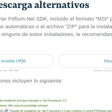
scarga alternativos
er Pdfium.Net SDK, incluido el formato "MSI" pa
automáticas o el archivo "ZIP" para la instal
 ninguno de estos instaladores, le recomendamo
nstaller (.MSI)
Desc
ile size: 498.9Mb
version: 4.112.2
ores incluyen lo siguiente:
de instalación principal orientado a .Net Framework 2.0
arios XML para el ensamblaje principal
s.dll
Paquete de instalación de .Net Framework 2.0 que contiene el control PdfViewer p