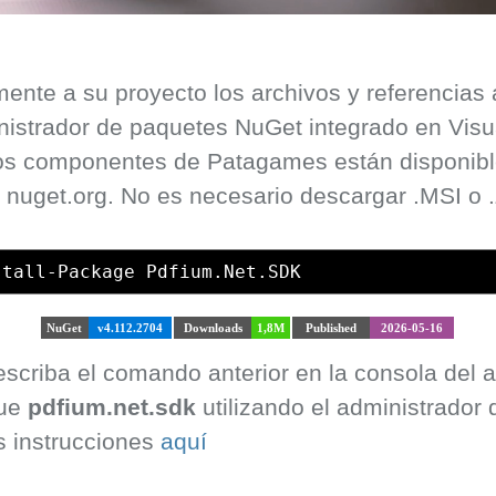
ente a su proyecto los archivos y referencias
inistrador de paquetes NuGet integrado en Visu
los componentes de Patagames están disponi
en nuget.org. No es necesario descargar .MSI o 
stall-Package Pdfium.Net.SDK
NuGet
v4.112.2704
Downloads
1,8M
Published
2026-05-16
 escriba el comando anterior en la consola del
que
pdfium.net.sdk
utilizando el administrador
s instrucciones
aquí