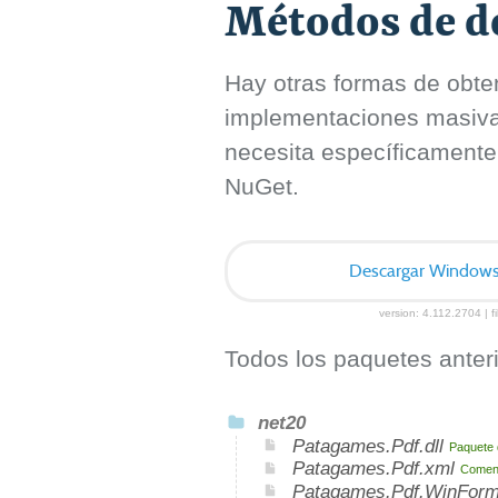
Métodos de de
Hay otras formas de obten
implementaciones masivas 
necesita específicamente
NuGet.
Descargar Windows I
version: 4.112.2704 | f
Todos los paquetes anteri
net20
Patagames.Pdf.dll
Paquete 
Patagames.Pdf.xml
Coment
Patagames.Pdf.WinForm