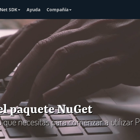
Net SDK
Ayuda
Compañía
 el paquete NuGet
lo que necesitas para comenzar a utilizar