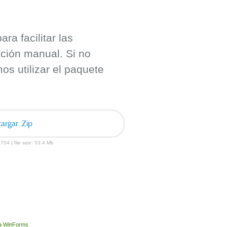
ra facilitar las
ación manual. Si no
s utilizar el paquete
argar .Zip
704 | file size: 53.4 Mb
ara WinForms