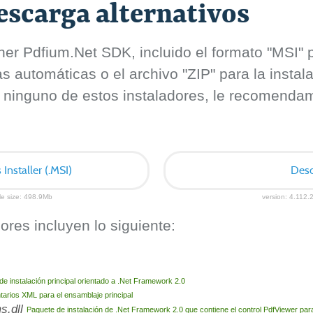
scarga alternativos
er Pdfium.Net SDK, incluido el formato "MSI" pa
automáticas o el archivo "ZIP" para la instal
 ninguno de estos instaladores, le recomendamo
nstaller (.MSI)
Desc
ile size: 498.9Mb
version: 4.112.2
ores incluyen lo siguiente:
de instalación principal orientado a .Net Framework 2.0
arios XML para el ensamblaje principal
s.dll
Paquete de instalación de .Net Framework 2.0 que contiene el control PdfViewer p