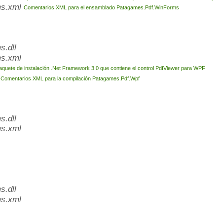
ms.xml
Comentarios XML para el ensamblado Patagames.Pdf.WinForms
.dll
s.xml
aquete de instalación .Net Framework 3.0 que contiene el control PdfViewer para WPF
l
Comentarios XML para la compilación Patagames.Pdf.Wpf
.dll
s.xml
.dll
s.xml