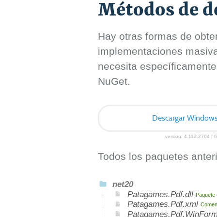
Métodos de de
Hay otras formas de obten
implementaciones masivas 
necesita específicamente
NuGet.
Descargar Windows I
version: 4.112.2704 | f
Todos los paquetes anteri
net20
Patagames.Pdf.dll
Paquete 
Patagames.Pdf.xml
Coment
Patagames.Pdf.WinForm