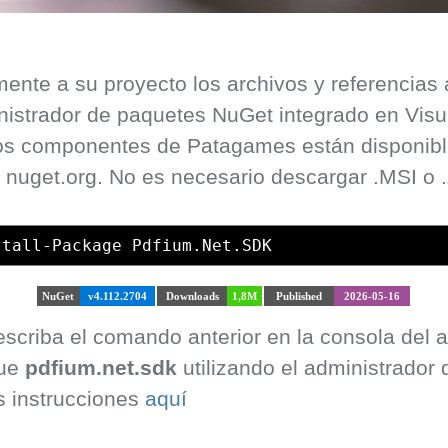
ente a su proyecto los archivos y referencias
inistrador de paquetes NuGet integrado en Visu
los componentes de Patagames están disponi
en nuget.org. No es necesario descargar .MSI o 
stall-Package Pdfium.Net.SDK
NuGet
v4.112.2704
Downloads
1,8M
Published
2026-05-16
 escriba el comando anterior en la consola del
que
pdfium.net.sdk
utilizando el administrador
s instrucciones
aquí