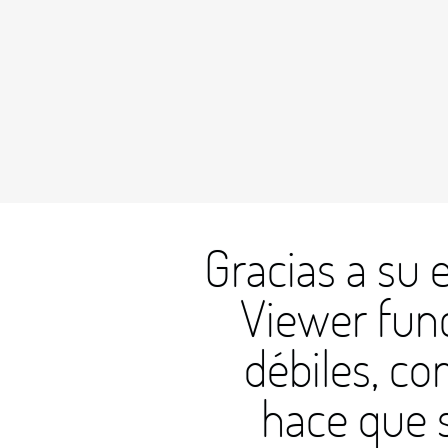
Gracias a su
Viewer func
débiles, co
hace que s