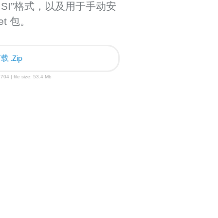
“MSI”格式，以及用于手动安
t 包。
载 .Zip
704 | file size: 53.4 Mb