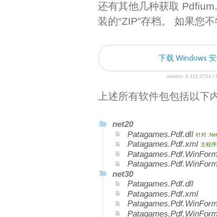
还有其他几种获取 Pdfiu
装的“ZIP”存档。 如果
下载 Windows 安
version: 4.112.2704 | f
上述所有软件包包括以下
net20
Patagames.Pdf.dll
针对 .Ne
Patagames.Pdf.xml
主程序
Patagames.Pdf.WinForm
Patagames.Pdf.WinFor
net30
Patagames.Pdf.dll
Patagames.Pdf.xml
Patagames.Pdf.WinForms
Patagames.Pdf.WinForm