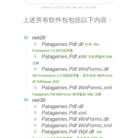
version: 4.112.2704 | file size: 53.4 Mb
上述所有软件包包括以下内容：
net20
Patagames.Pdf.dll
针对 .Net
Framework 2.0 的主程序集
Patagames.Pdf.xml
主程序集的 XML
注释
Patagames.Pdf.WinForms.dll
Net Framework 2.0 目标程序集，其中包含 WinForms
的 PdfViewer 控件
Patagames.Pdf.WinForms.xml
Patagames.Pdf.WinForms 程序集的 XML 注释
net30
Patagames.Pdf.dll
Patagames.Pdf.xml
Patagames.Pdf.WinForms.dll
Patagames.Pdf.WinForms.xml
Patagames.Pdf.Wpf.dll
.Net