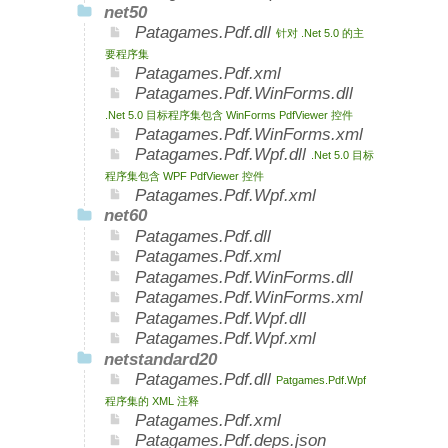
net50
Patagames.Pdf.dll
针对 .Net 5.0 的主
要程序集
Patagames.Pdf.xml
Patagames.Pdf.WinForms.dll
.Net 5.0 目标程序集包含 WinForms PdfViewer 控件
Patagames.Pdf.WinForms.xml
Patagames.Pdf.Wpf.dll
.Net 5.0 目标
程序集包含 WPF PdfViewer 控件
Patagames.Pdf.Wpf.xml
net60
Patagames.Pdf.dll
Patagames.Pdf.xml
Patagames.Pdf.WinForms.dll
Patagames.Pdf.WinForms.xml
Patagames.Pdf.Wpf.dll
Patagames.Pdf.Wpf.xml
netstandard20
Patagames.Pdf.dll
Patgames.Pdf.Wpf
程序集的 XML 注释
Patagames.Pdf.xml
Patagames.Pdf.deps.json