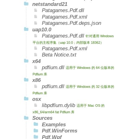
netstandard21
Patagames.Pdf.dll
Patagames.Pdf.xml
Patagames.Pdf.deps.json
uap10.0
Patagames.Pdf.dll
针对通用 Windows
平台的主程序集（uap 10.0；内部版本 18362）
Patagames.Pdf.xml
Beta Notice.txt
x64
pdfium.dll
适用于 Windows 的 64 位版本的
Pdfium 库
x86
pdfium.dll
适用于 Windows 的 32 位版本的
Pdfium 库
osx
libpdfium.dylib
适用于 Mac OS 的
x86_64/arm64 fat Pdfium 库
Sources
Examples
Pdf.WinForms
Pdf.Wpf