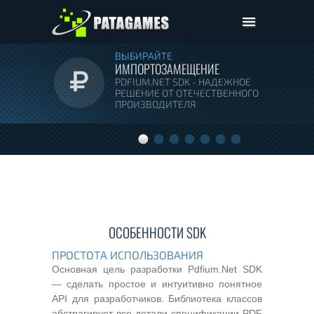
Pdfium.Net SDK
ВЫБИРАЙТЕ
ИМПОРТОЗАМЕЩЕНИЕ
Поддержка
PDFIUM.NET SDK - НАДЕЖНОЕ
РЕШЕНИЕ ОТ ОТЕЧЕСТВЕННОГО
Компания
ПРОИЗВОДИТЕЛЯ
Цены
Скачать
ОСОБЕННОСТИ SDK
ПРОСТОТА ИСПОЛЬЗОВАНИЯ
Основная цель разработки Pdfium.Net SDK
— сделать простое и интуитивно понятное
API для разработчиков. Библиотека классов
абстрагирует все детали спецификации PDF