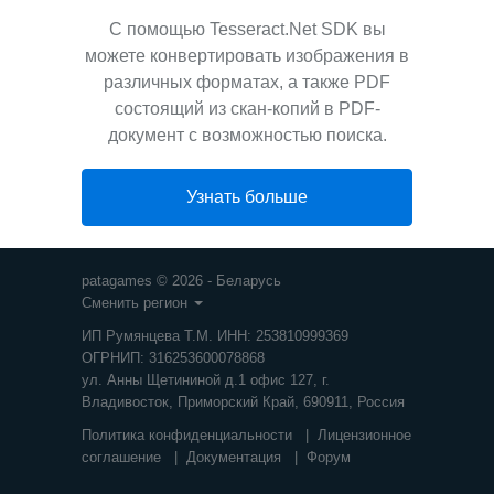
С помощью Tesseract.Net SDK вы
можете конвертировать изображения в
различных форматах, а также PDF
состоящий из скан-копий в PDF-
документ с возможностью поиска.
Узнать больше
patagames © 2026 - Беларусь
Сменить регион
ИП Румянцева Т.М. ИНН: 253810999369
ОГРНИП: 316253600078868
ул. Анны Щетининой д.1 офис 127, г.
Владивосток, Приморский Край, 690911, Россия
Политика конфиденциальности
|
Лицензионное
соглашение
|
Документация
|
Форум