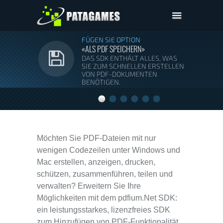
Pdfium.Net SDK
FÜGEN SIE OPTION
«ALS PDF SPEICHERN»
Unterstützung
DAS SDK ENTHÄLT ALLES, WAS
SIE ZUM SCHNELLEN ERSTELLEN
Unser Unternehmen
VON PDF-DOKUMENTEN
BENÖTIGEN.
Kaufen
Herunterladen
Möchten Sie PDF-Dateien mit nur
wenigen Codezeilen unter Windows und
Mac erstellen, anzeigen, drucken,
schützen, zusammenführen, teilen und
verwalten? Erweitern Sie Ihre
Möglichkeiten mit dem pdfium.Net SDK:
ein leistungsstarkes, lizenzfreies SDK
zum Hinzufügen von PDF-Funktionalität