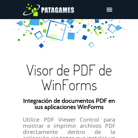
Pdfium.Net SDK
Ayuda
Compañía
Compras
Visor de PDF de
Descargar
WinForms
Integración de documentos PDF en
sus aplicaciones WinForms
Utilice PDF Viewer Control para
mostrar e imprimir archivos PDF
directamente dentro de la