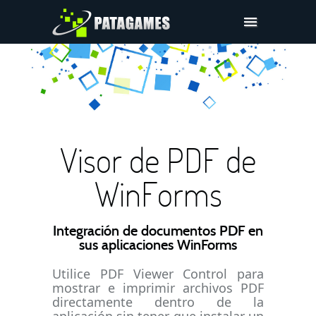
Pdfium.Net SDK
Ayuda
Compañía
Compras
Visor de PDF de
Descargar
WinForms
Integración de documentos PDF en
sus aplicaciones WinForms
Utilice PDF Viewer Control para
mostrar e imprimir archivos PDF
directamente dentro de la