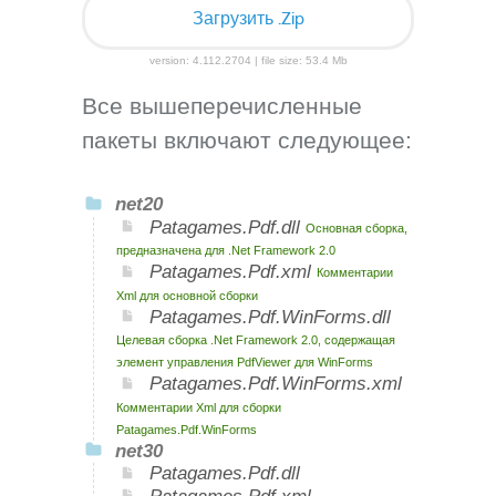
Загрузить .Zip
version: 4.112.2704 | file size: 53.4 Mb
Все вышеперечисленные
пакеты включают следующее:
net20
Patagames.Pdf.dll
Основная сборка,
предназначена для .Net Framework 2.0
Patagames.Pdf.xml
Комментарии
Xml для основной сборки
Patagames.Pdf.WinForms.dll
Целевая сборка .Net Framework 2.0, содержащая
элемент управления PdfViewer для WinForms
Patagames.Pdf.WinForms.xml
Комментарии Xml для сборки
Patagames.Pdf.WinForms
net30
Patagames.Pdf.dll