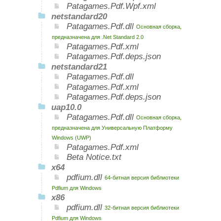
Patagames.Pdf.Wpf.xml
netstandard20
Patagames.Pdf.dll
Основная сборка,
предназначена для .Net Standard 2.0
Patagames.Pdf.xml
Patagames.Pdf.deps.json
netstandard21
Patagames.Pdf.dll
Patagames.Pdf.xml
Patagames.Pdf.deps.json
uap10.0
Patagames.Pdf.dll
Основная сборка,
предназначена для Универсальную Платформу
Windows (UWP)
Patagames.Pdf.xml
Beta Notice.txt
x64
pdfium.dll
64-битная версия библиотеки
Pdfium для Windows
x86
pdfium.dll
32-битная версия библиотеки
Pdfium для Windows