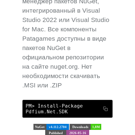
менеджер пакетов NuGet,
интегрированный в Visual
Studio 2022 или Visual Studio
for Mac. Все компоненты
Patagames доступны в виде
пакетов NuGet в
официальном репозитории
на сайте nuget.org. Нет
необходимости скачивать
.MSI или .ZIP
PM> Install-Package
Pdfium.Net.SDK
NuGet
v4.112.2704
Downloads
1,8M
Published
2026-05-16