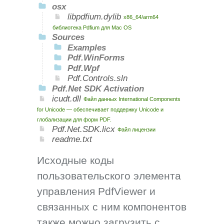
osx
libpdfium.dylib
x86_64/arm64
библиотека Pdfium для Mac OS
Sources
Examples
Pdf.WinForms
Pdf.Wpf
Pdf.Controls.sln
Pdf.Net SDK Activation
icudt.dll
Файл данных International Components
for Unicode — обеспечивает поддержку Unicode и
глобализации для форм PDF.
Pdf.Net.SDK.licx
Файл лицензии
readme.txt
Исходные коды
пользовательского элемента
управления PdfViewer и
связанных с ним компонентов
также можно загрузить с