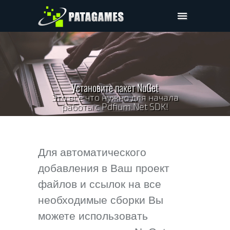
Pdfium.Net SDK
Поддержка
Компания
Установите пакет NuGet
Цены
Это всё что нужно для начала
работы с Pdfium.Net SDK!
Скачать
Для автоматического
добавления в Ваш проект
файлов и ссылок на все
необходимые сборки Вы
можете использовать