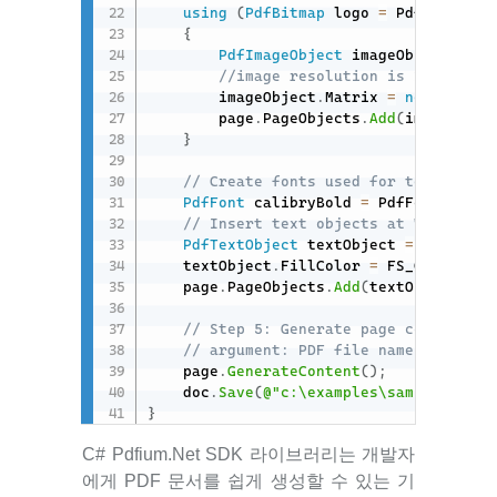
using
(
PdfBitmap
 logo 
=
 PdfBitmap
.
F
{
PdfImageObject
 imageObject 
=
 Pd
//image resolution is 300 DPI a
        imageObject
.
Matrix 
=
new
FS_MAT
        page
.
PageObjects
.
Add
(
imageObjec
}
// Create fonts used for text objec
PdfFont
 calibryBold 
=
 PdfFont
.
Creat
// Insert text objects at 7.69"; 11
PdfTextObject
 textObject 
=
 PdfTextO
    textObject
.
FillColor 
=
 FS_COLOR
.
Bla
    page
.
PageObjects
.
Add
(
textObject
)
;
// Step 5: Generate page content an
// argument: PDF file name
    page
.
GenerateContent
(
)
;
    doc
.
Save
(
@"c:\examples\sample_docum
}
C# Pdfium.Net SDK 라이브러리는 개발자
에게 PDF 문서를 쉽게 생성할 수 있는 기