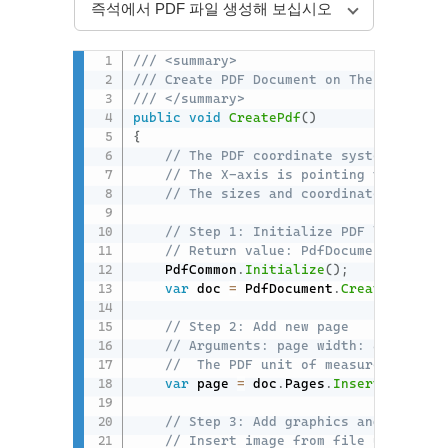
즉석에서 PDF 파일 생성해 보십시오
/// <summary>
/// Create PDF Document on The Fly in C
/// </summary>
public
void
CreatePdf
(
)
{
// The PDF coordinate system origin
// The X-axis is pointing to the ri
// The sizes and coordinates in thi
// Step 1: Initialize PDF library a
// Return value: PdfDocument main c
    PdfCommon
.
Initialize
(
)
;
var
 doc 
=
 PdfDocument
.
CreateNew
(
)
;
// Step 2: Add new page
// Arguments: page width: 8.27", pa
//  The PDF unit of measure is poin
var
 page 
=
 doc
.
Pages
.
InsertPageAt
(
d
// Step 3: Add graphics and text co
// Insert image from file using sta