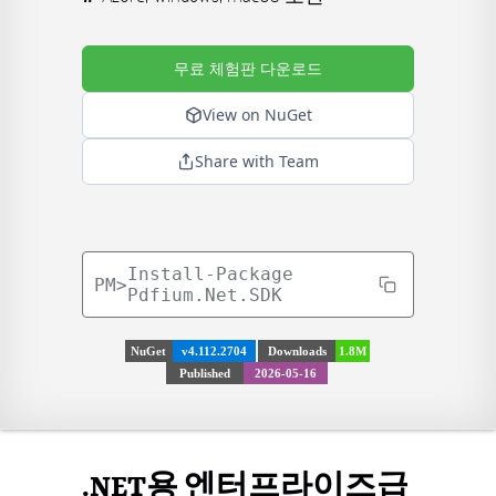
무료 체험판 다운로드
View on NuGet
Share with Team
Install-Package
PM>
Pdfium.Net.SDK
NuGet
v4.112.2704
Downloads
1.8M
Published
2026-05-16
.NET용 엔터프라이즈급