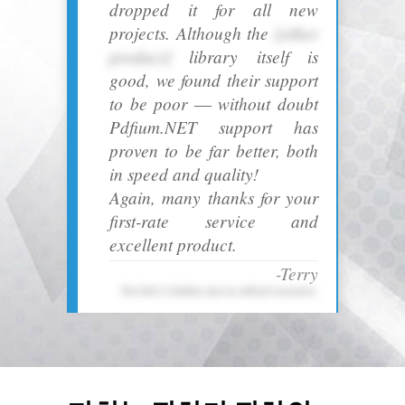
dropped it for all new
projects. Although the
[other
product]
library itself is
good, we found their support
to be poor ― without doubt
Pdfium.NET support has
proven to be far better, both
in speed and quality!
Again, many thanks for your
first-rate service and
excellent product.
-Terry
The link is hidden due to ethical concerns.
Email
Copy Link