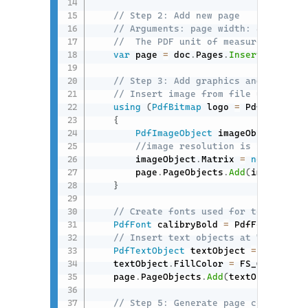
// Step 2: Add new page
// Arguments: page width: 8.27", pa
//  The PDF unit of measure is poin
var
 page 
=
 doc
.
Pages
.
InsertPageAt
(
d
// Step 3: Add graphics and text co
// Insert image from file using sta
using
(
PdfBitmap
 logo 
=
 PdfBitmap
.
F
{
PdfImageObject
 imageObject 
=
 Pd
//image resolution is 300 DPI a
        imageObject
.
Matrix 
=
new
FS_MAT
        page
.
PageObjects
.
Add
(
imageObjec
}
// Create fonts used for text objec
PdfFont
 calibryBold 
=
 PdfFont
.
Creat
// Insert text objects at 7.69"; 11
PdfTextObject
 textObject 
=
 PdfTextO
    textObject
.
FillColor 
=
 FS_COLOR
.
Bla
    page
.
PageObjects
.
Add
(
textObject
)
;
// Step 5: Generate page content an