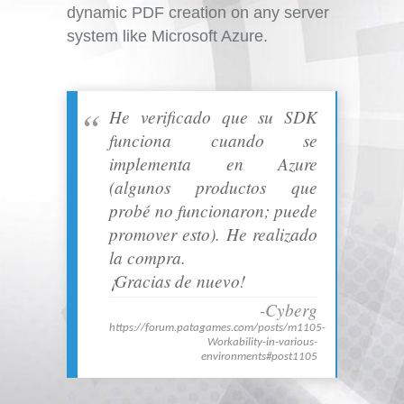
dynamic PDF creation on any server
system like Microsoft Azure.
He verificado que su SDK
funciona cuando se
implementa en Azure
(algunos productos que
probé no funcionaron; puede
promover esto). He realizado
la compra.
¡Gracias de nuevo!
-Cyberg
https://forum.patagames.com/posts/m1105-
Workability-in-various-
environments#post1105