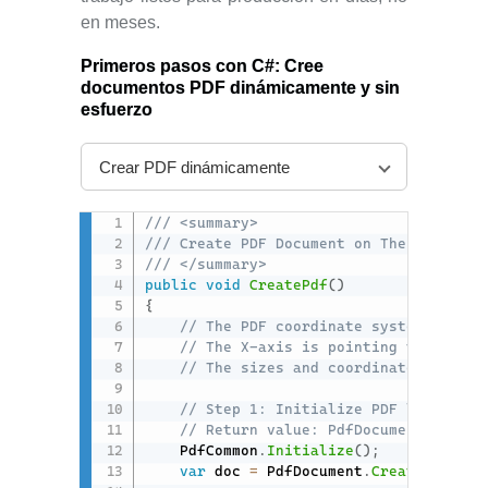
en meses.
Primeros pasos con C#:
Cree
documentos PDF dinámicamente y sin
esfuerzo
Crear PDF dinámicamente
/// <summary>
/// Create PDF Document on The Fly in C
/// </summary>
public
void
CreatePdf
(
)
{
// The PDF coordinate system origin
// The X-axis is pointing to the ri
// The sizes and coordinates in thi
// Step 1: Initialize PDF library a
// Return value: PdfDocument main c
    PdfCommon
.
Initialize
(
)
;
var
 doc 
=
 PdfDocument
.
CreateNew
(
)
;