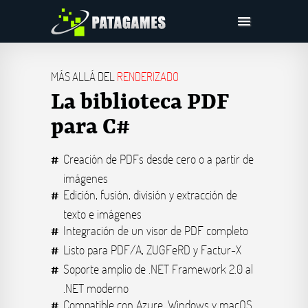
Pdfium.Net SDK
MÁS ALLÁ DEL
RENDERIZADO
Ayuda
La biblioteca PDF
Compañía
para C#
Compras
Descargar
Creación de PDFs desde cero o a partir de
imágenes
Edición, fusión, división y extracción de
texto e imágenes
Integración de un visor de PDF completo
Listo para PDF/A, ZUGFeRD y Factur-X
Soporte amplio de .NET Framework 2.0 al
.NET moderno
Compatible con Azure, Windows y macOS