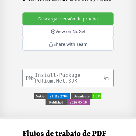
Descargar versión de prueba
View on NuGet
Share with Team
Install-Package
PM>
Pdfium.Net.SDK
NuGet
v4.112.2704
Downloads
1.8M
Published
2026-05-16
Flujos de trabajo de PDF