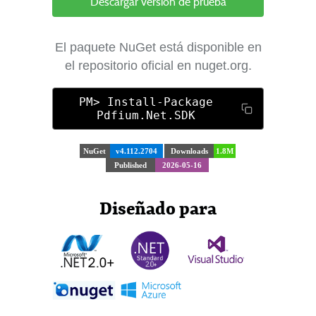
Descargar versión de prueba
El paquete NuGet está disponible en
el repositorio oficial en nuget.org.
PM> Install-Package
Pdfium.Net.SDK
NuGet
v4.112.2704
Downloads
1.8M
Published
2026-05-16
Diseñado para