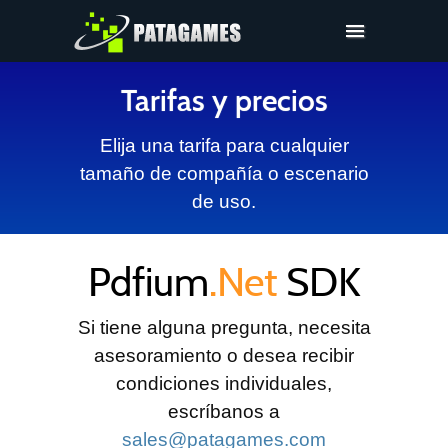
Pdfium.Net SDK
Tarifas y precios
Ayuda
Elija una tarifa para cualquier
Compañía
tamaño de compañía o escenario
Compras
de uso.
Descargar
Pdfium
.Net
SDK
Si tiene alguna pregunta, necesita
asesoramiento o desea recibir
condiciones individuales,
escríbanos a
sales@patagames.com