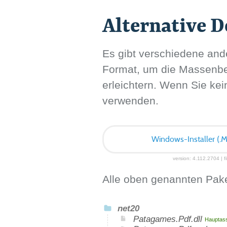
Alternative 
Es gibt verschiedene ande
Format, um die Massenbere
erleichtern. Wenn Sie kei
verwenden.
Windows-Installer (.M
version: 4.112.2704 | f
Alle oben genannten Pake
net20
Patagames.Pdf.dll
Hauptass