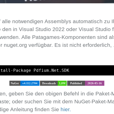
 alle notwendigen Assemblys automatisch zu I
den in Visual Studio 2022 oder Visual Studio f
wenden. Alle Patagames-Komponenten sind al
r nuget.org verfügbar. Es ist nicht erforderlich,
stall-Package Pdfium.Net.SDK
NuGet
v4.112.2704
Downloads
1,8M
Published
2026-05-16
eren, geben Sie den obigen Befehl in die Paket
taste; oder suchen Sie mit dem NuGet-Paket-M
ndige Anleitung finden Sie
hier.