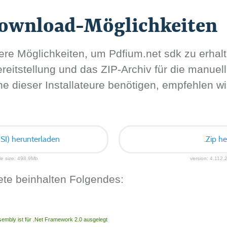
Download-Möglichkeiten
re Möglichkeiten, um Pdfium.net sdk zu erhalt
itstellung und das ZIP-Archiv für die manuelle
ne dieser Installateure benötigen, empfehlen w
SI) herunterladen
.Zip h
ile size: 498.9Mb
version: 4.112.2
te beinhalten Folgendes:
embly ist für .Net Framework 2.0 ausgelegt