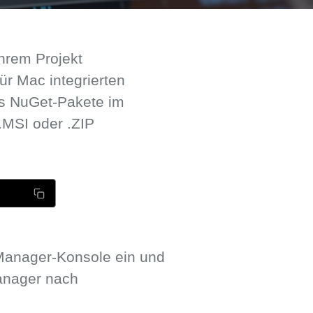
hrem Projekt
ür Mac integrierten
s NuGet-Pakete im
 .MSI oder .ZIP
-Manager-Konsole ein und
anager nach