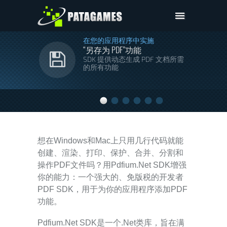
Pdfium.Net SDK
在您的应用程序中实施
“另存为 PDF”功能
技术支持
SDK 提供动态生成 PDF 文档所需
的所有功能
公司
定价
下载
想在Windows和Mac上只用几行代码就能
创建、渲染、打印、保护、合并、分割和
操作PDF文件吗？用Pdfium.Net SDK增强
你的能力：一个强大的、免版税的开发者
PDF SDK，用于为你的应用程序添加PDF
功能。
Pdfium.Net SDK是一个.Net类库，旨在满