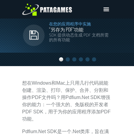
Pdfium.Net SDK
在您的应用程序中实施
“另存为 PDF”功能
技术支持
SDK 提供动态生成 PDF 文档所需
的所有功能
公司
定价
下载
想在Windows和Mac上只用几行代码就能
创建、渲染、打印、保护、合并、分割和
操作PDF文件吗？用Pdfium.Net SDK增强
你的能力：一个强大的、免版税的开发者
PDF SDK，用于为你的应用程序添加PDF
功能。
Pdfium.Net SDK是一个.Net类库，旨在满