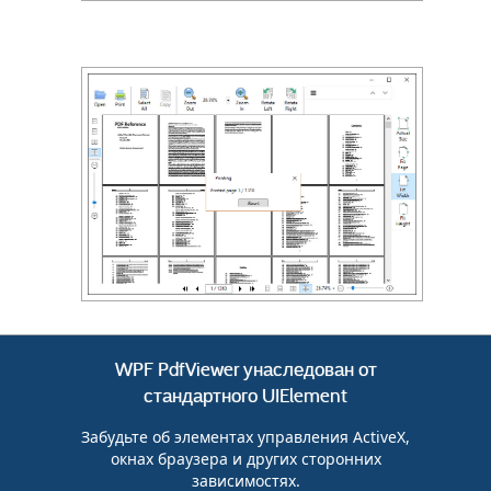
WPF PdfViewer унаследован от
стандартного UIElement
Забудьте об элементах управления ActiveX,
окнах браузера и других сторонних
зависимостях.