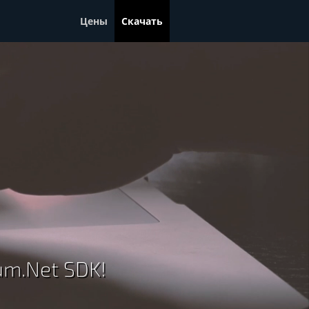
Цены
Скачать
um.Net SDK!