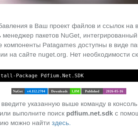
бавления в Ваш проект файлов и ссылок на 
 менеджер пакетов NuGet, интегрированный в
Все компоненты Patagames доступны в виде па
и на сайте nuget.org. Нет необходимости ск
stall-Package Pdfium.Net.SDK
NuGet
v4.112.2704
Downloads
1,8M
Published
2026-05-16
, введите указанную выше команду в консоль
 или выполните поиск
pdfium.net.sdk
с помощ
цию можно найти
здесь.