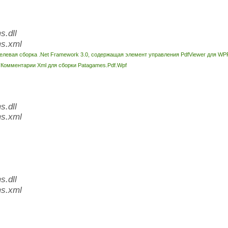
.dll
s.xml
елевая сборка .Net Framework 3.0, содержащая элемент управления PdfViewer для WP
l
Комментарии Xml для сборки Patagames.Pdf.Wpf
.dll
s.xml
.dll
s.xml