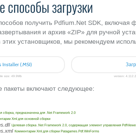
е способы загрузки
способов получить Pdfium.Net SDK, включая 
азвертывания и архив «ZIP» для ручной уста
з этих установщиков, мы рекомендуем исполь
nstaller (.MSI)
Загр
ile size: 49.9Mb
version: 4.112.2
 пакеты включают следующее:
я сборка, предназначена для .Net Framework 2.0
нтарии Xml для основной сборки
s.dll
Целевая сборка .Net Framework 2.0, содержащая элемент управления PdfViewe
ms.xml
Комментарии Xml для сборки Patagames.Pdf.WinForms