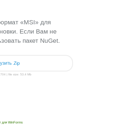
формат «MSI» для
новки. Если Вам не
зовать пакет NuGet.
узить .Zip
704 | file size: 53.4 Mb
r для WinForms