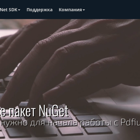
Net SDK
Поддержка
Компания
е пакет NuGet
 нужно для начала работы с Pdfi