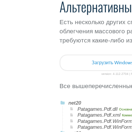
Альтернативны
Есть несколько других 
облегчения массового р
требуются какие-либо и
Загрузить Windows I
version: 4.112.2704 | f
Все вышеперечисленные
net20
Patagames.Pdf.dll
Основна
Patagames.Pdf.xml
Комме
Patagames.Pdf.WinForm
Patagames.Pdf.WinFor