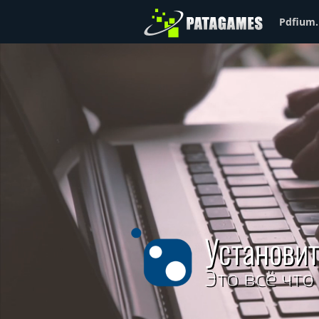
Pdfium.
Установит
Это всё что