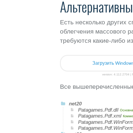
Альтернативны
Есть несколько других 
облегчения массового р
требуются какие-либо и
Загрузить Windows I
version: 4.112.2704 | f
Все вышеперечисленные
net20
Patagames.Pdf.dll
Основна
Patagames.Pdf.xml
Комме
Patagames.Pdf.WinForm
Patagames.Pdf.WinFor