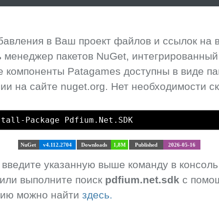
бавления в Ваш проект файлов и ссылок на 
 менеджер пакетов NuGet, интегрированный в
Все компоненты Patagames доступны в виде па
и на сайте nuget.org. Нет необходимости ск
stall-Package Pdfium.Net.SDK
NuGet
v4.112.2704
Downloads
1,8M
Published
2026-05-16
, введите указанную выше команду в консоль
 или выполните поиск
pdfium.net.sdk
с помощ
цию можно найти
здесь.