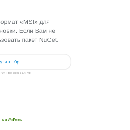
формат «MSI» для
новки. Если Вам не
зовать пакет NuGet.
узить .Zip
704 | file size: 53.4 Mb
r для WinForms