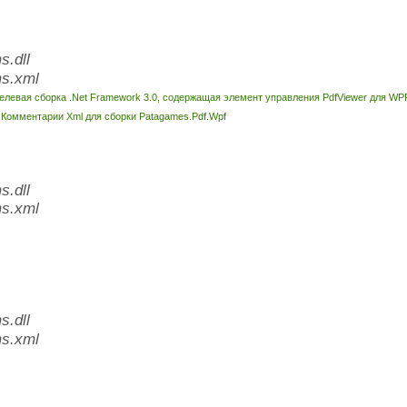
.dll
s.xml
елевая сборка .Net Framework 3.0, содержащая элемент управления PdfViewer для WP
l
Комментарии Xml для сборки Patagames.Pdf.Wpf
.dll
s.xml
.dll
s.xml