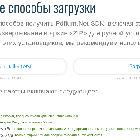
е способы загрузки
способов получить Pdfium.Net SDK, включая 
азвертывания и архив «ZIP» для ручной уста
з этих установщиков, мы рекомендуем исполь
nstaller (.MSI)
Загр
ile size: 49.9Mb
version: 4.112.2
 пакеты включают следующее:
я сборка, предназначена для .Net Framework 2.0
нтарии Xml для основной сборки
s.dll
Целевая сборка .Net Framework 2.0, содержащая элемент управления PdfViewe
ms.xml
Комментарии Xml для сборки Patagames.Pdf.WinForms