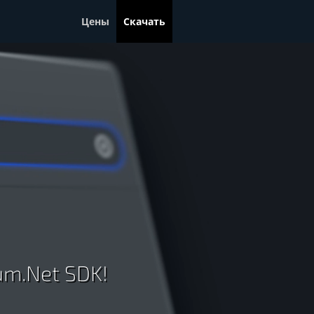
Цены
Скачать
um.Net SDK!