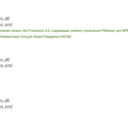
.dll
s.xml
елевая сборка .Net Framework 3.0, содержащая элемент управления PdfViewer для WP
l
Комментарии Xml для сборки Patagames.Pdf.Wpf
.dll
s.xml
.dll
s.xml