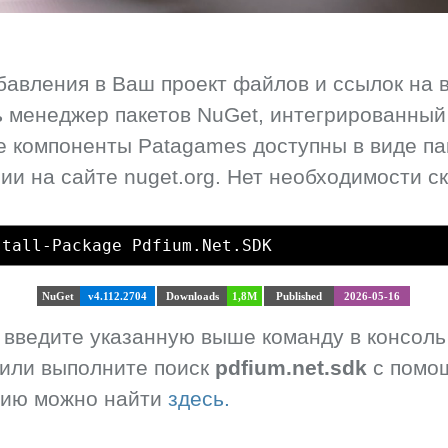
бавления в Ваш проект файлов и ссылок на 
 менеджер пакетов NuGet, интегрированный в
Все компоненты Patagames доступны в виде па
и на сайте nuget.org. Нет необходимости ск
stall-Package Pdfium.Net.SDK
NuGet
v4.112.2704
Downloads
1,8M
Published
2026-05-16
, введите указанную выше команду в консоль
 или выполните поиск
pdfium.net.sdk
с помощ
цию можно найти
здесь.