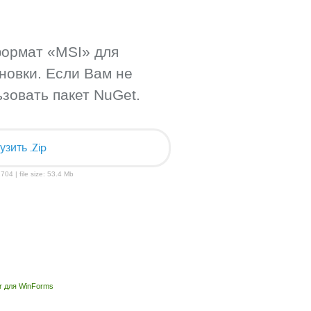
формат «MSI» для
новки. Если Вам не
зовать пакет NuGet.
узить .Zip
704 | file size: 53.4 Mb
r для WinForms