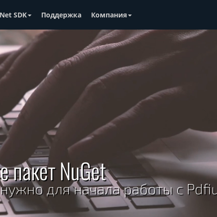
Net SDK
Поддержка
Компания
е пакет NuGet
 нужно для начала работы с Pdfi