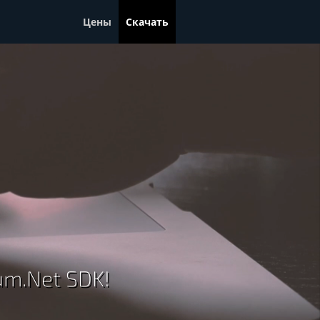
Цены
Скачать
um.Net SDK!