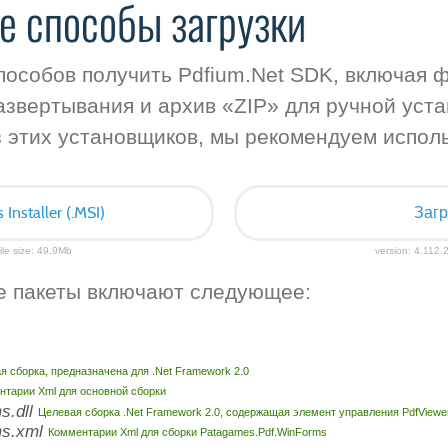
е способы загрузки
способов получить Pdfium.Net SDK, включая 
азвертывания и архив «ZIP» для ручной уста
з этих установщиков, мы рекомендуем исполь
nstaller (.MSI)
Загр
ile size: 49.9Mb
version: 4.112.2
 пакеты включают следующее:
я сборка, предназначена для .Net Framework 2.0
нтарии Xml для основной сборки
s.dll
Целевая сборка .Net Framework 2.0, содержащая элемент управления PdfViewe
ms.xml
Комментарии Xml для сборки Patagames.Pdf.WinForms