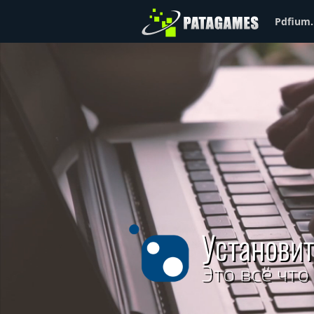
Pdfium.
Установит
Это всё что