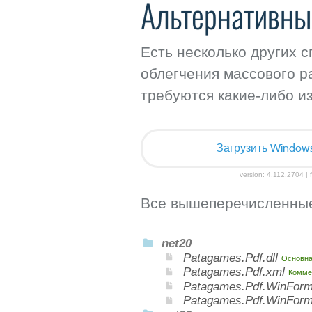
Альтернативны
Есть несколько других 
облегчения массового р
требуются какие-либо и
Загрузить Windows I
version: 4.112.2704 | f
Все вышеперечисленные
net20
Patagames.Pdf.dll
Основна
Patagames.Pdf.xml
Комме
Patagames.Pdf.WinForm
Patagames.Pdf.WinFor