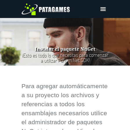
Pdfium.Net SDK
Ayuda
Compañía
Instalar el paquete NuGet
Compras
¡Esto es todo lo que necesitas para comenzar
a utilizar Pdfium.Net SDK!
Descargar
Para agregar automáticamente
a su proyecto los archivos y
referencias a todos los
ensamblajes necesarios utilice
el administrador de paquetes