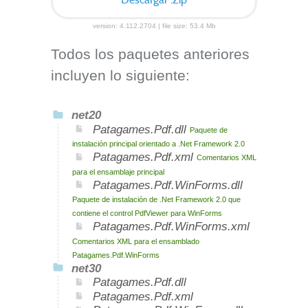
Descargar .Zip
version: 4.112.2704 | file size: 53.4 Mb
Todos los paquetes anteriores
incluyen lo siguiente:
net20
Patagames.Pdf.dll
Paquete de
instalación principal orientado a .Net Framework 2.0
Patagames.Pdf.xml
Comentarios XML
para el ensamblaje principal
Patagames.Pdf.WinForms.dll
Paquete de instalación de .Net Framework 2.0 que
contiene el control PdfViewer para WinForms
Patagames.Pdf.WinForms.xml
Comentarios XML para el ensamblado
Patagames.Pdf.WinForms
net30
Patagames.Pdf.dll
Patagames.Pdf.xml