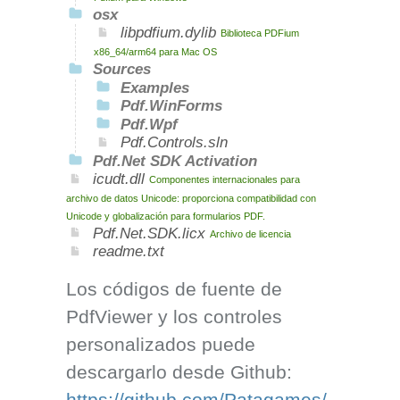
osx
libpdfium.dylib
Biblioteca PDFium
x86_64/arm64 para Mac OS
Sources
Examples
Pdf.WinForms
Pdf.Wpf
Pdf.Controls.sln
Pdf.Net SDK Activation
icudt.dll
Componentes internacionales para
archivo de datos Unicode: proporciona compatibilidad con
Unicode y globalización para formularios PDF.
Pdf.Net.SDK.licx
Archivo de licencia
readme.txt
Los códigos de fuente de
PdfViewer y los controles
personalizados puede
descargarlo desde Github:
https://github.com/Patagames/