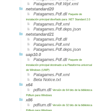
Patagames.Pdf.Wpf.xml
netstandard20
Patagames.Pdf.dll
Paquete de
instalación principal diseñado para .NET Standard 2.0
Patagames.Pdf.xml
Patagames.Pdf.deps.json
netstandard21
Patagames.Pdf.dll
Patagames.Pdf.xml
Patagames.Pdf.deps.json
uap10.0
Patagames.Pdf.dll
Paquete de
instalación principal destinado a la Plataforma universal
de Windows (UWP)
Patagames.Pdf.xml
Beta Notice.txt
x64
pdfium.dll
Versión de 64 bits de la biblioteca
Pdfium para Windows
x86
pdfium.dll
Versión de 32 bits de la biblioteca
Pdfium para Windows