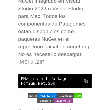
NuGet integrado en Visual
Studio 2022 o Visual Studio
para Mac. Todos los
componentes de Patagames
están disponibles como
paquetes NuGet en el
repositorio oficial en nuget.org.
No es necesario descargar
.MSI o .ZIP
PM> Install-Package
Pdfium.Net.SDK
NuGet
v4.112.2704
Downloads
1.8M
Published
2026-05-16