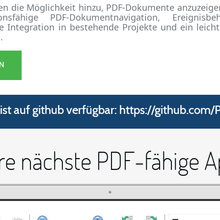
en die Möglichkeit hinzu, PDF-Dokumente anzuzeige
onsfähige PDF-Dokumentnavigation, Ereignisbe
he Integration in bestehende Projekte und ein leic
.
N
ist auf github verfügbar:
https://github.com
re nächste PDF-fähige 